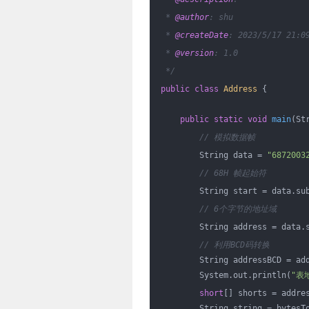
 * 
@author
: shu
 * 
@createDate
: 2023/5/17 21:0
 * 
@version
: 1.0
 */
public
class
Address
{
public
static
void
main
(St
// 模拟数据帧
        String data = 
"6872003
// 68H 帧起始符
        String start = data.su
// 6个字节的地址域
        String address = data.
// 利用BCD码转换
        String addressBCD = ad
        System.out.println(
"表
short
[] shorts = addre
        String string = bytesT