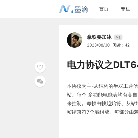
墨滴
首页
专栏
拿铁要加冰
1
V
2023/08/30
阅读：42
电力协议之DLT6
本协议为主-从结构的半双工通
站。每个 多功能电能表均有各
来控制。每帧由帧起始符、从站
帧结束符7个域组成。每部分由若