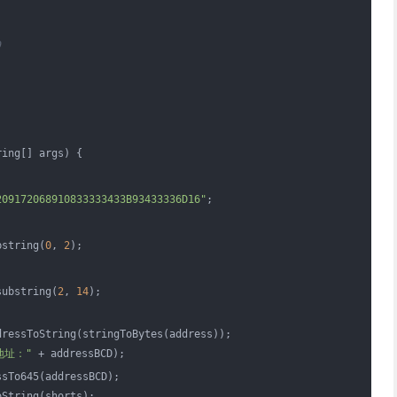
9
ring[] args)
{
209172068910833333433B93433336D16"
;
bstring(
0
, 
2
);
substring(
2
, 
14
);
dressToString(stringToBytes(address));
地址："
 + addressBCD);
ssTo645(addressBCD);
oString(shorts);