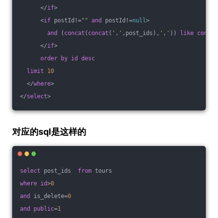
      </
if
>
      <
if
 postId!=
""
and
 postId!=
null
>
and
 (
concat
(
concat
(
','
,post_ids),
','
)) 
like
concat
      </
if
>
order
by
id
desc
limit
10
  </
where
>
</
select
>
对应的sql是这样的
select
 post_ids  
from
 tours 
where
id
>
0
and
 is_delete=
0
and
public
=
1