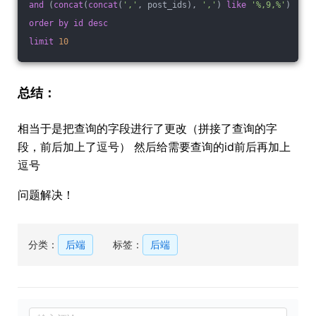
and
 (
concat
(
concat
(
','
, post_ids), 
','
) 
like
'%,9,%'
) 
order
by
id
desc
limit
10
总结：
相当于是把查询的字段进行了更改（拼接了查询的字
段，前后加上了逗号） 然后给需要查询的id前后再加上
逗号
问题解决！
分类：
后端
标签：
后端