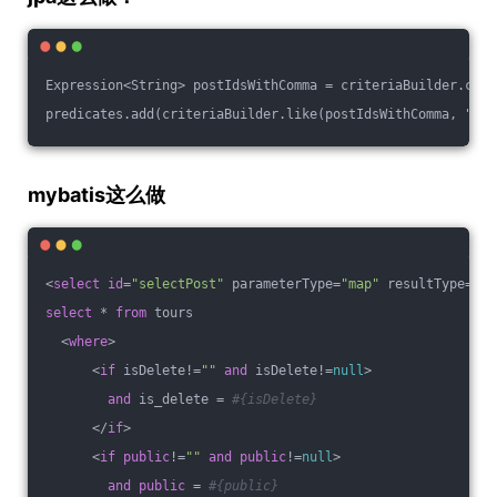
Expression<String> postIdsWithComma = criteriaBuilder.conc
predicates.add(criteriaBuilder.like(postIdsWithComma, 
"%,"
mybatis这么做
<
select
id
=
"selectPost"
 parameterType=
"map"
 resultType=
"Po
select
 * 
from
 tours 
  <
where
>
      <
if
 isDelete!=
""
and
 isDelete!=
null
>
and
 is_delete = 
#{isDelete}
      </
if
>
      <
if
public
!=
""
and
public
!=
null
>
and
public
 = 
#{public}