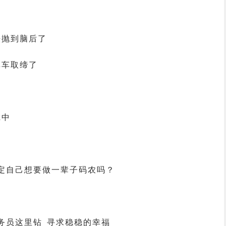
法抛到脑后了
单车取缔了
虑中
定自己想要做一辈子码农吗？
务员这里钻 寻求稳稳的幸福