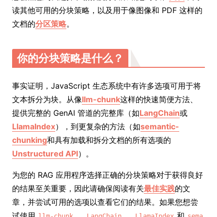
读其他可用的分块策略，以及用于像图像和 PDF 这样的
文档的
分区策略
。
你的分块策略是什么？
事实证明，JavaScript 生态系统中有许多选项可用于将
文本拆分为块。从像
llm-chunk
这样的快速简便方法、
提供完整的 GenAI 管道的完整库（如
LangChain
或
LlamaIndex
），到更复杂的方法（如
semantic-
chunking
和具有加载和拆分文档的所有选项的
Unstructured API
）。
为您的 RAG 应用程序选择正确的分块策略对于获得良好
的结果至关重要，因此请确保阅读有关
最佳实践
的文
章，并尝试可用的选项以查看它们的结果。如果您想尝
试使用
、
、
和
llm-chunk
LangChain
LlamaIndex
sema