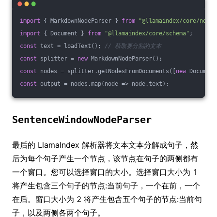
import
 { MarkdownNodeParser } 
from
"@llamaindex/core/node-
import
 { Document } 
from
"@llamaindex/core/schema"
;
const
 text = loadText(); 
// 获取要分割的文本
const
 splitter = 
new
 MarkdownNodeParser();
const
 nodes = splitter.getNodesFromDocuments([
new
 Document
const
 output = nodes.map(
node
 =>
 node.text);
SentenceWindowNodeParser
最后的 LlamaIndex 解析器将文本文本分解成句子，然
后为每个句子产生一个节点，该节点在句子的两侧都有
一个窗口。您可以选择窗口的大小。选择窗口大小为 1
将产生包含三个句子的节点:当前句子，一个在前，一个
在后。窗口大小为 2 将产生包含五个句子的节点:当前句
子，以及两侧各两个句子。