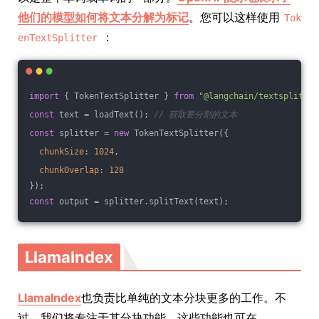
他们的模型如何将文本分解为标记
。您可以这样使用
Tok
：
enTextSplitter
import
 { TokenTextSplitter } 
from
"@langchain/textsplitter
const
 text = loadText(); 
// 获取要分割的文本
const
 splitter = 
new
 TokenTextSplitter({
chunkSize
: 
1024
,
chunkOverlap
: 
128
});
const
 output = splitter.splitText(text);
LlamaIndex
LlamaIndex
也负责比单纯的文本分块更多的工作。不
过，我们将专注于其分块功能，这些功能也可在