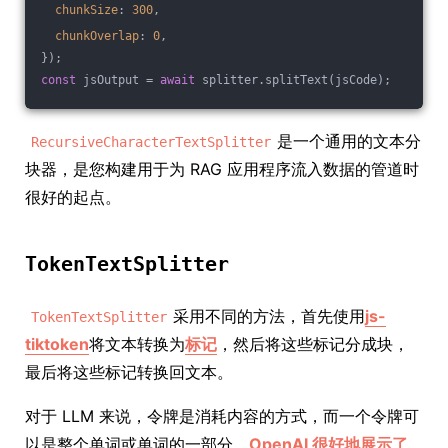
chunkSize
: 
300
,
chunkOverlap
: 
0
,
});
const
 jsOutput = 
await
 splitter.splitText(jsCode);
是一个通用的文本分
RecursiveCharacterTextSplitter
块器，是您构建用于为 RAG 应用程序流入数据的管道时
很好的起点。
TokenTextSplitter
采用不同的方法，首先使用
js-
TokenTextSplitter
tiktoken
将文本转换为
标记
，然后将这些标记分成块，
最后将这些标记转换回文本。
对于 LLM 来说，令牌是消耗内容的方式，而一个令牌可
以是整个单词或单词的一部分。
OpenAI 很好地展示了