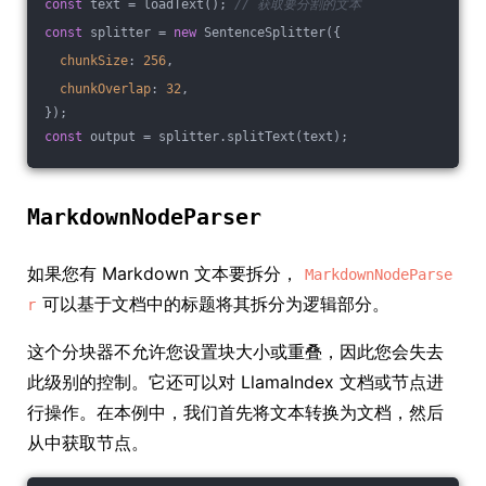
const
 text = loadText(); 
// 获取要分割的文本
const
 splitter = 
new
 SentenceSplitter({
chunkSize
: 
256
,
chunkOverlap
: 
32
,
});
const
 output = splitter.splitText(text);
MarkdownNodeParser
如果您有 Markdown 文本要拆分，
MarkdownNodeParse
可以基于文档中的标题将其拆分为逻辑部分。
r
这个分块器不允许您设置块大小或重叠，因此您会失去
此级别的控制。它还可以对 LlamaIndex 文档或节点进
行操作。在本例中，我们首先将文本转换为文档，然后
从中获取节点。