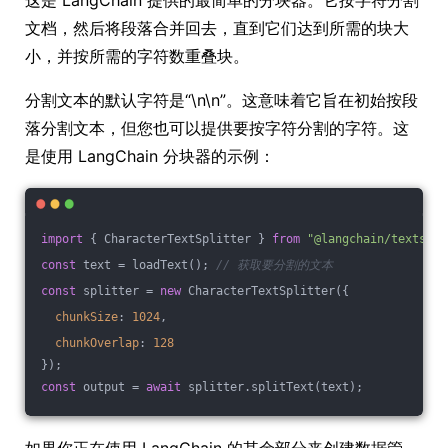
这是 LangChain 提供的最简单的分块器。它按字符分割
文档，然后将段落合并回去，直到它们达到所需的块大
小，并按所需的字符数重叠块。
分割文本的默认字符是“\n\n”。这意味着它旨在初始按段
落分割文本，但您也可以提供要按字符分割的字符。这
是使用 LangChain 分块器的示例：
import
 { CharacterTextSplitter } 
from
"@langchain/textspli
const
 text = loadText(); 
// 获取要分割的文本
const
 splitter = 
new
 CharacterTextSplitter({
chunkSize
: 
1024
,
chunkOverlap
: 
128
});
const
 output = 
await
 splitter.splitText(text);