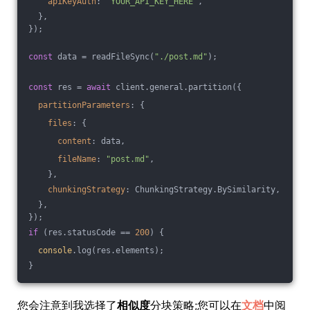
apiKeyAuth
: 
"YOUR_API_KEY_HERE"
,
  },
});
const
 data = readFileSync(
"./post.md"
);
const
 res = 
await
 client.general.partition({
partitionParameters
: {
files
: {
content
: data,
fileName
: 
"post.md"
,
    },
chunkingStrategy
: ChunkingStrategy.BySimilarity,
  },
});
if
 (res.statusCode == 
200
) {
console
.log(res.elements);
}
您会注意到我选择了
相似度
分块策略;您可以在
文档
中阅