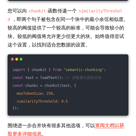
您可以向
函数传递一个
chunkit
similarityThreshol
，即两个句子被包含在同一个块中的最小余弦相似度。
d
较高的阀值提供了一个较高的标准，可能会导致较小的
块。较低的阀值将允许更少但更大的块。始终值得尝试
这个设置，以找到适合您数据的设置。
import
 { chunkit } 
from
"semantic-chunking"
;
const
 text = loadText(); 
// 获取要分割的文本
const
 chunks = chunkit(text, {
maxTokenSize
: 
256
,
similarityThreshold
: 
0.5
});
围绕进一步合并块有很多其他选项，可以
查阅文档以获
取更多详细信息
。