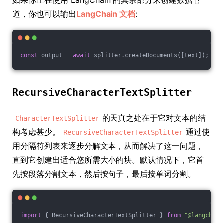
如果你正在使用 LangChain 的其余部分来创建数据管
道，你也可以输出
LangChain 文档
:
const
 output = 
await
 splitter.createDocuments([text]);
RecursiveCharacterTextSplitter
的天真之处在于它对文本的结
CharacterTextSplitter
构考虑甚少。
通过使
RecursiveCharacterTextSplitter
用分隔符列表来逐步分解文本，从而解决了这一问题，
直到它创建出适合您所需大小的块。默认情况下，它首
先按段落分割文本，然后按句子，最后按单词分割。
import
 { RecursiveCharacterTextSplitter } 
from
"@langchain