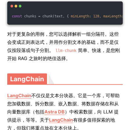
const
 chunks = chunk(text, { 
minLength
: 
128
, 
maxLength
: 
10
对于更复杂的用例，您可以选择解析一组分隔符。这些
会变成正则表达式，并用作分割文本的基础，而不是仅
仅按段落或句子分割。
简单、快速，是您刚
llm-chunk
开始 RAG 之旅时的绝佳选择。
LangChain
LangChain
不仅仅是文本分块器。它是一个库，可帮助
您加载数据、拆分数据、嵌入数据、将数据存储在和从
向量数据库（包括
Astra DB
）中检索数据，向 LLM 提
供提示，等等。关于
LangChain
有很多值得探索的地
方，但我们将重点放在文本分块上。