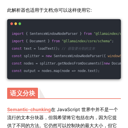
此解析器也适用于文档;你可以这样使用它:
import
 { SentenceWindowNodeParser } 
from
"@llamaindex/core
import
 { Document } 
from
"@llamaindex/core/schema"
;
const
 text = loadText(); 
// 获取要分割的文本
const
 splitter = 
new
 SentenceWindowNodeParser({ 
windowSize
const
 nodes = splitter.getNodesFromDocuments([
new
 Document
const
 output = nodes.map(
node
 =>
 node.text);
语义分块
Semantic-chunking
在 JavaScript 世界中并不是一个
流行的文本分块器，但我希望将它包括在内，因为它提
供了不同的方法。它仍然可以控制块的最大大小，但它