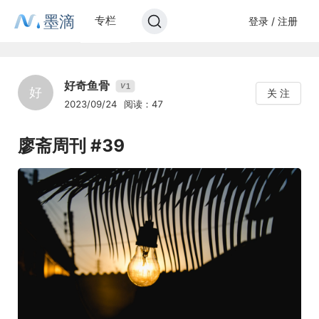
墨滴
专栏
登录 / 注册
好奇鱼骨
1
V
好
关 注
2023/09/24
阅读：47
廖斋周刊 #39