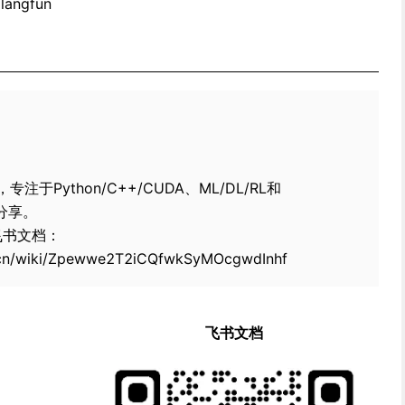
/langfun
于Python/C++/CUDA、ML/DL/RL和
术分享。
看飞书文档：
hu.cn/wiki/Zpewwe2T2iCQfwkSyMOcgwdInhf
飞书文档