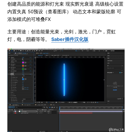
创建高品质的能源和灯光束 现实辉光衰退 高级核心设置
内置失真 50预设（查看图库） 动态文本和蒙版轮廓 可
添加模式的可堆叠FX
主要用途：创造能量光束，光剑，激光，门户，霓虹
灯，电，阴霾等等。
Saber插件汉化版