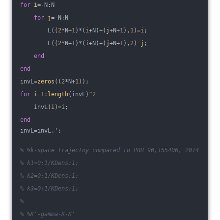
for
i
=-N:N
for
j
=-N:N
        L((
2
*N+
1
)*(
i
+N)+(
j
+N+
1
),
1
)=
i
;
        L((
2
*N+
1
)*(
i
+N)+(
j
+N+
1
),
2
)=
j
;
end
end
invL=
zeros
((
2
*N+
1
));
for
i
=
1
:
length
(invL)^
2
    invL(
i
)=
i
;
end
invL=invL.';
% %k-space trajectoy compared to PBR 90,155406, 2014
% k1=0:1/KDens:1;
% k2=0:1/KDens:1;
% k3=0:1/KDens:1;
% 
% %K'-gamma-K-K'