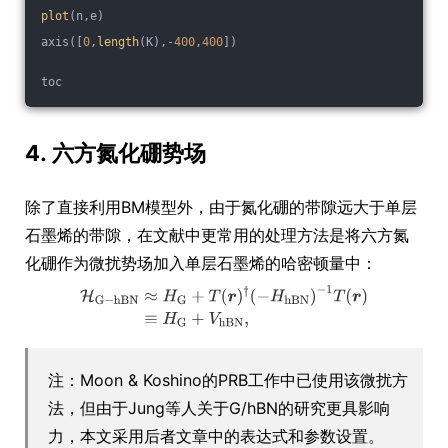
plot
(n,e)
axis([
0
,
length
(K),
-400
,
400
])
toc
4. 六方氮化硼势场
除了直接利用BM模型外，由于氮化硼的带隙远大于单层
石墨烯的带隙，在文献中更常用的处理方法是将六方氮
化硼作为微扰势场加入单层石墨烯的哈密顿量中：
注：Moon & Koshino的PRB工作中已使用该微扰方
法，但由于Jung等人关于G/hBN的研究更具影响
力，本文采用后者文章中的表达式和参数设置。