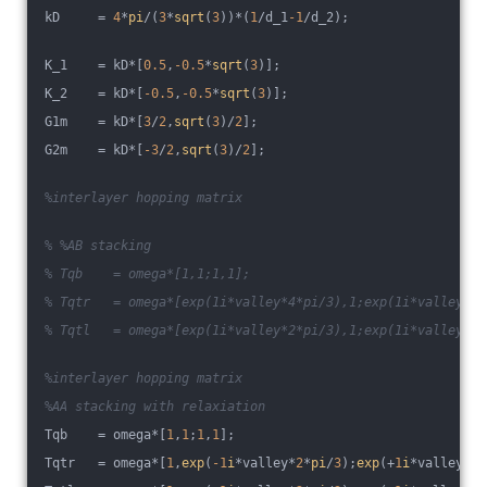
kD     = 
4
*
pi
/(
3
*
sqrt
(
3
))*(
1
/d_1
-1
/d_2);
K_1    = kD*[
0.5
,
-0.5
*
sqrt
(
3
)];
K_2    = kD*[
-0.5
,
-0.5
*
sqrt
(
3
)];
G1m    = kD*[
3
/
2
,
sqrt
(
3
)/
2
];
G2m    = kD*[
-3
/
2
,
sqrt
(
3
)/
2
];
%interlayer hopping matrix
% %AB stacking
% Tqb    = omega*[1,1;1,1];
% Tqtr   = omega*[exp(1i*valley*4*pi/3),1;exp(1i*valley*2*
% Tqtl   = omega*[exp(1i*valley*2*pi/3),1;exp(1i*valley*4*
%interlayer hopping matrix
%AA stacking with relaxiation
Tqb    = omega*[
1
,
1
;
1
,
1
];
Tqtr   = omega*[
1
,
exp
(
-1
i
*valley*
2
*
pi
/
3
);
exp
(+
1
i
*valley*
2
*