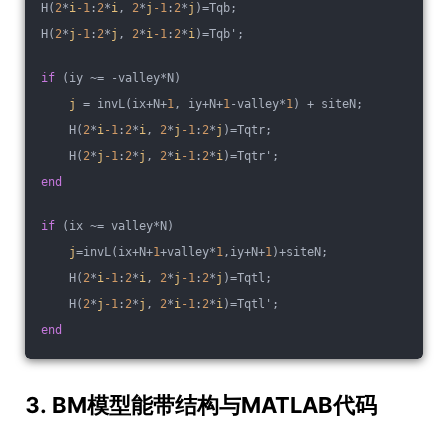
H(
2
*
i
-1
:
2
*
i
, 
2
*
j
-1
:
2
*
j
)=Tqb;
H(
2
*
j
-1
:
2
*
j
, 
2
*
i
-1
:
2
*
i
)=Tqb';
if
 (iy ~= -valley*N)
j
 = invL(ix+N+
1
, iy+N+
1
-valley*
1
) + siteN;
    H(
2
*
i
-1
:
2
*
i
, 
2
*
j
-1
:
2
*
j
)=Tqtr;
    H(
2
*
j
-1
:
2
*
j
, 
2
*
i
-1
:
2
*
i
)=Tqtr';
end
if
 (ix ~= valley*N)
j
=invL(ix+N+
1
+valley*
1
,iy+N+
1
)+siteN;
    H(
2
*
i
-1
:
2
*
i
, 
2
*
j
-1
:
2
*
j
)=Tqtl;
    H(
2
*
j
-1
:
2
*
j
, 
2
*
i
-1
:
2
*
i
)=Tqtl';
end
3. BM模型能带结构与MATLAB代码