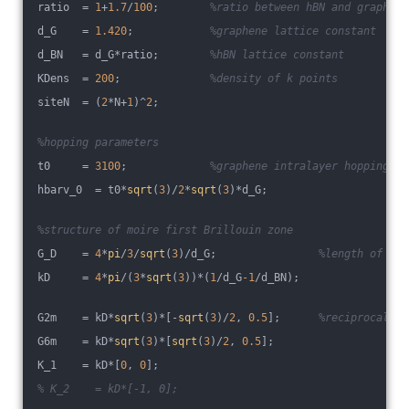
ratio  = 
1
+
1.7
/
100
;        
%ratio between hBN and graphene
d_G    = 
1.420
;            
%graphene lattice constant
d_BN   = d_G*ratio;        
%hBN lattice constant
KDens  = 
200
;              
%density of k points
siteN  = (
2
*N+
1
)^
2
;
%hopping parameters
t0     = 
3100
;             
%graphene intralayer hopping
hbarv_0  = t0*
sqrt
(
3
)/
2
*
sqrt
(
3
)*d_G;
%structure of moire first Brillouin zone
G_D    = 
4
*
pi
/
3
/
sqrt
(
3
)/d_G;                
%length of sep
kD     = 
4
*
pi
/(
3
*
sqrt
(
3
))*(
1
/d_G
-1
/d_BN);
G2m    = kD*
sqrt
(
3
)*[-
sqrt
(
3
)/
2
, 
0.5
];      
%reciprocal ve
G6m    = kD*
sqrt
(
3
)*[
sqrt
(
3
)/
2
, 
0.5
];
K_1    = kD*[
0
, 
0
];
% K_2    = kD*[-1, 0];