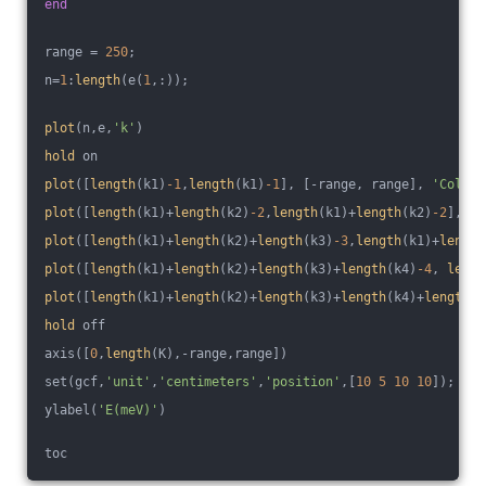
end
range = 
250
;
n=
1
:
length
(e(
1
,:));
plot
(n,e,
'k'
)
hold
 on
plot
([
length
(k1)
-1
,
length
(k1)
-1
], [-range, range], 
'Color'
plot
([
length
(k1)+
length
(k2)
-2
,
length
(k1)+
length
(k2)
-2
], [-
plot
([
length
(k1)+
length
(k2)+
length
(k3)
-3
,
length
(k1)+
length
plot
([
length
(k1)+
length
(k2)+
length
(k3)+
length
(k4)
-4
, 
lengt
plot
([
length
(k1)+
length
(k2)+
length
(k3)+
length
(k4)+
length
(k
hold
 off
axis([
0
,
length
(K),-range,range])
set(gcf,
'unit'
,
'centimeters'
,
'position'
,[
10
5
10
10
]);
ylabel(
'E(meV)'
)
toc