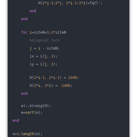
            H(
2
*
j
-1
:
2
*
j
, 
2
*
i
-1
:
2
*
i
)=Tqtl';
end
end
for
i
=siteN+
1
:
2
*siteN
%diagnoal term
j
 = 
i
 - siteN;
        ix = L(
j
, 
1
);
        iy = L(
j
, 
2
);
        H(
2
*
i
-1
, 
2
*
i
-1
) = 
3340
;
        H(
2
*
i
, 
2
*
i
) = 
-1400
;
end
    e(:,k)=eig(H);
    e=
sort
(e);
end
n=
1
:
length
(e);