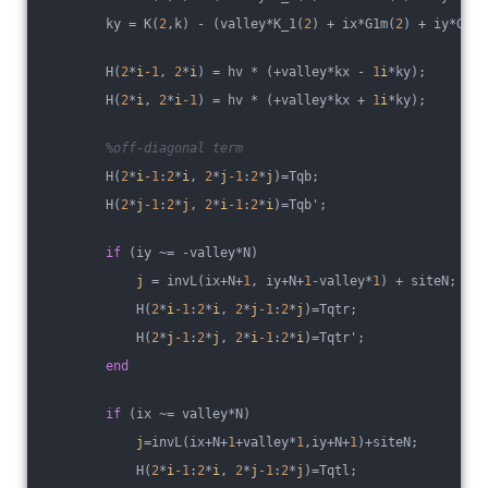
        ky = K(
2
,k) - (valley*K_1(
2
) + ix*G1m(
2
) + iy*G2m(
        H(
2
*
i
-1
, 
2
*
i
) = hv * (+valley*kx - 
1
i
*ky);
        H(
2
*
i
, 
2
*
i
-1
) = hv * (+valley*kx + 
1
i
*ky);
%off-diagonal term
        H(
2
*
i
-1
:
2
*
i
, 
2
*
j
-1
:
2
*
j
)=Tqb;
        H(
2
*
j
-1
:
2
*
j
, 
2
*
i
-1
:
2
*
i
)=Tqb';
if
 (iy ~= -valley*N)
j
 = invL(ix+N+
1
, iy+N+
1
-valley*
1
) + siteN;
            H(
2
*
i
-1
:
2
*
i
, 
2
*
j
-1
:
2
*
j
)=Tqtr;
            H(
2
*
j
-1
:
2
*
j
, 
2
*
i
-1
:
2
*
i
)=Tqtr';
end
if
 (ix ~= valley*N)
j
=invL(ix+N+
1
+valley*
1
,iy+N+
1
)+siteN;
            H(
2
*
i
-1
:
2
*
i
, 
2
*
j
-1
:
2
*
j
)=Tqtl;