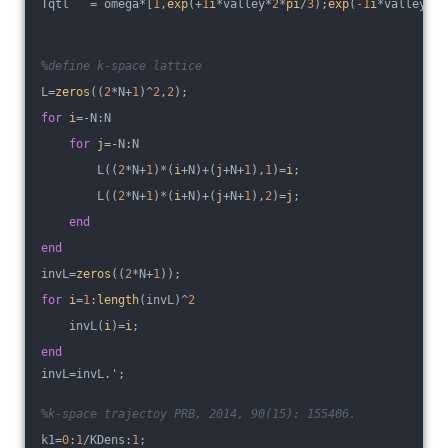
Tqtl   = omega*[
1
,
exp
(+
1
i
*valley*
2
*
pi
/
3
);
exp
(
-1
i
*valley*
2
*
%define k-space lattice
L=
zeros
((
2
*N+
1
)^
2
,
2
);
for
i
=-N:N
for
j
=-N:N
        L((
2
*N+
1
)*(
i
+N)+(
j
+N+
1
),
1
)=
i
;
        L((
2
*N+
1
)*(
i
+N)+(
j
+N+
1
),
2
)=
j
;
end
end
invL=
zeros
((
2
*N+
1
));
for
i
=
1
:
length
(invL)^
2
    invL(
i
)=
i
;
end
invL=invL.';
%k-space trajectoy PRB, 2014, 90(15): 155406.
k1=
0
:
1
/KDens:
1
;