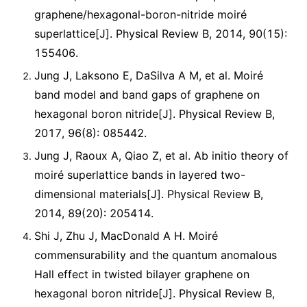
graphene/hexagonal-boron-nitride moiré
superlattice[J]. Physical Review B, 2014, 90(15):
155406.
Jung J, Laksono E, DaSilva A M, et al. Moiré
band model and band gaps of graphene on
hexagonal boron nitride[J]. Physical Review B,
2017, 96(8): 085442.
Jung J, Raoux A, Qiao Z, et al. Ab initio theory of
moiré superlattice bands in layered two-
dimensional materials[J]. Physical Review B,
2014, 89(20): 205414.
Shi J, Zhu J, MacDonald A H. Moiré
commensurability and the quantum anomalous
Hall effect in twisted bilayer graphene on
hexagonal boron nitride[J]. Physical Review B,