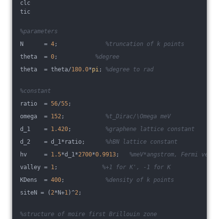
clc
tic
%parameters
N      = 
4
;              
%truncation of k points
theta  = 
0
;           
%degree
theta  = theta/
180.0
*
pi
; 
%degree to rad
%constant
ratio  = 
56
/
55
;
omega  = 
152
;            
%t_Dirac/\Omega meV
d_1    = 
1.420
;          
%graphene lattice constant
d_2    = d_1*ratio;      
%hBN lattice constant
hv     = 
1.5
*d_1*
2700
*
0.9913
;   
%meV*angstrom, Fermi veloc
valley = 
1
;             
%+1 for K', -1 for K
KDens  = 
400
;            
%density of k points
siteN = (
2
*N+
1
)^
2
;
%structure of moire first Brillouin zone