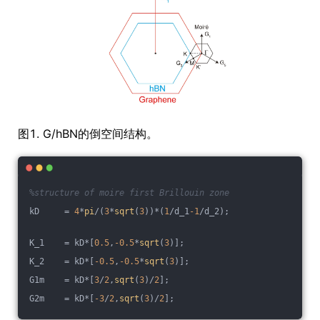
图1. G/hBN的倒空间结构。
%structure of moire first Brillouin zone
kD     = 
4
*
pi
/(
3
*
sqrt
(
3
))*(
1
/d_1
-1
/d_2);
K_1    = kD*[
0.5
,
-0.5
*
sqrt
(
3
)];
K_2    = kD*[
-0.5
,
-0.5
*
sqrt
(
3
)];
G1m    = kD*[
3
/
2
,
sqrt
(
3
)/
2
];
G2m    = kD*[
-3
/
2
,
sqrt
(
3
)/
2
];