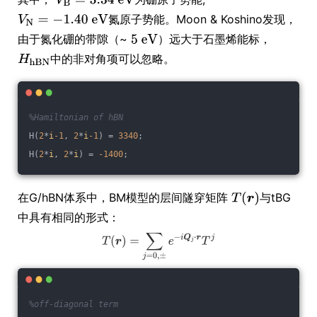
氮原子势能。Moon & Koshino发现，
由于氮化硼的带隙（~
）远大于石墨烯能标，
中的非对角项可以忽略。
%Hamiltonian of hBN
H(
2
*
i
-1
, 
2
*
i
-1
) = 
3340
;
H(
2
*
i
, 
2
*
i
) = 
-1400
;
在G/hBN体系中，BM模型的层间隧穿矩阵
与tBG
中具有相同的形式：
%off-diagonal term