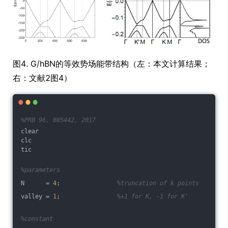
图4. G/hBN的等效势场能带结构（左：本文计算结果；
右：文献2图4）
%PRB 96, 085442, 2017
clear
clc
tic
%parameters
N      = 
4
;                
%truncation of k points
valley = 
1
;                
%+1 for K, -1 for K'
%constant