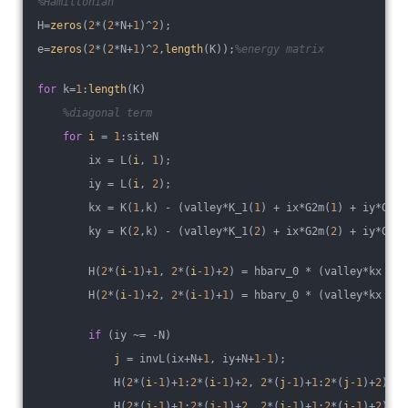
%Hamiltonian
H=
zeros
(
2
*(
2
*N+
1
)^
2
);
e=
zeros
(
2
*(
2
*N+
1
)^
2
,
length
(K));
%energy matrix
for
 k=
1
:
length
(K)
%diagonal term
for
i
 = 
1
:siteN
        ix = L(
i
, 
1
);
        iy = L(
i
, 
2
);
        kx = K(
1
,k) - (valley*K_1(
1
) + ix*G2m(
1
) + iy*G6m(
        ky = K(
2
,k) - (valley*K_1(
2
) + ix*G2m(
2
) + iy*G6m(
        H(
2
*(
i
-1
)+
1
, 
2
*(
i
-1
)+
2
) = hbarv_0 * (valley*kx - 
1
        H(
2
*(
i
-1
)+
2
, 
2
*(
i
-1
)+
1
) = hbarv_0 * (valley*kx + 
1
if
 (iy ~= -N)
j
 = invL(ix+N+
1
, iy+N+
1
-1
);
            H(
2
*(
i
-1
)+
1
:
2
*(
i
-1
)+
2
, 
2
*(
j
-1
)+
1
:
2
*(
j
-1
)+
2
)=W3
            H(
2
*(
j
-1
)+
1
:
2
*(
j
-1
)+
2
, 
2
*(
i
-1
)+
1
:
2
*(
i
-1
)+
2
)=W3