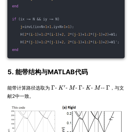
end
if
 (ix ~= N && iy ~= N)
j
=invL(ix+N+
1
+
1
,iy+N+
1
+
1
);
    H(
2
*(
i
-1
)+
1
:
2
*(
i
-1
)+
2
, 
2
*(
j
-1
)+
1
:
2
*(
j
-1
)+
2
)=W1;
    H(
2
*(
j
-1
)+
1
:
2
*(
j
-1
)+
2
, 
2
*(
i
-1
)+
1
:
2
*(
i
-1
)+
2
)=W1';
end
5. 能带结构与MATLAB代码
能带计算路径选取为
-
-
-
-
-
--
，与文
献2中一致。