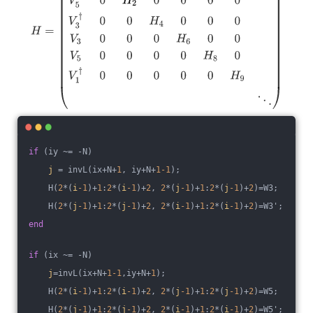
if
 (iy ~= -N)
j
 = invL(ix+N+
1
, iy+N+
1
-1
);
    H(
2
*(
i
-1
)+
1
:
2
*(
i
-1
)+
2
, 
2
*(
j
-1
)+
1
:
2
*(
j
-1
)+
2
)=W3;
    H(
2
*(
j
-1
)+
1
:
2
*(
j
-1
)+
2
, 
2
*(
i
-1
)+
1
:
2
*(
i
-1
)+
2
)=W3';
end
if
 (ix ~= -N)
j
=invL(ix+N+
1
-1
,iy+N+
1
);
    H(
2
*(
i
-1
)+
1
:
2
*(
i
-1
)+
2
, 
2
*(
j
-1
)+
1
:
2
*(
j
-1
)+
2
)=W5;
    H(
2
*(
j
-1
)+
1
:
2
*(
j
-1
)+
2
, 
2
*(
i
-1
)+
1
:
2
*(
i
-1
)+
2
)=W5';