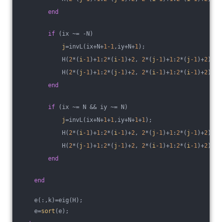
end
if
 (ix ~= -N)
j
=invL(ix+N+
1
-1
,iy+N+
1
);
            H(
2
*(
i
-1
)+
1
:
2
*(
i
-1
)+
2
, 
2
*(
j
-1
)+
1
:
2
*(
j
-1
)+
2
)=W5
            H(
2
*(
j
-1
)+
1
:
2
*(
j
-1
)+
2
, 
2
*(
i
-1
)+
1
:
2
*(
i
-1
)+
2
)=W5
end
if
 (ix ~= N && iy ~= N)
j
=invL(ix+N+
1
+
1
,iy+N+
1
+
1
);
            H(
2
*(
i
-1
)+
1
:
2
*(
i
-1
)+
2
, 
2
*(
j
-1
)+
1
:
2
*(
j
-1
)+
2
)=W1
            H(
2
*(
j
-1
)+
1
:
2
*(
j
-1
)+
2
, 
2
*(
i
-1
)+
1
:
2
*(
i
-1
)+
2
)=W1
end
end
    e(:,k)=eig(H);
    e=
sort
(e);