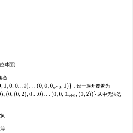
位球面)
集合
，设一族开覆盖为
个
,从中无法选
个
空间
域等