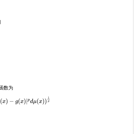
间
离函数为