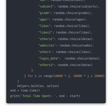
"sex"
: random.choice(sexs),
"subject"
: random.choice(subjects),
"grade"
: random.choice(grades),
"ages"
: random.choice(ages),
"likes"
: random.choice(likes),
"likes2"
: random.choice(likes),
"others2"
: random.choice(datas),
"websites"
: random.choice(webs),
"others"
: random.choice(likes),
"login_date"
:  random.choice(dates),
"others3"
: random.choice(datas)
            }
        } 
for
 i 
in
 range(
10000
 * j, 
10000
 * j + 
10000
)
    ]
    helpers.bulk(es, action)
end = time.time()
print(
'Total Time Spent: '
, end - start)