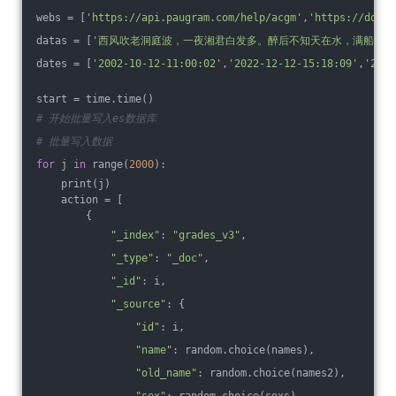
webs = [
'https://api.paugram.com/help/acgm'
,
'https://docs.
datas = [
'西风吹老洞庭波，一夜湘君白发多。醉后不知天在水，满船清梦
dates = [
'2002-10-12-11:00:02'
,
'2022-12-12-15:18:09'
,
'2023
start = time.time()
# 开始批量写入es数据库
# 批量写入数据
for
 j 
in
 range(
2000
):
    print(j)
    action = [
        {
"_index"
: 
"grades_v3"
,
"_type"
: 
"_doc"
,
"_id"
: i,
"_source"
: {
"id"
: i,
"name"
: random.choice(names),
"old_name"
: random.choice(names2),