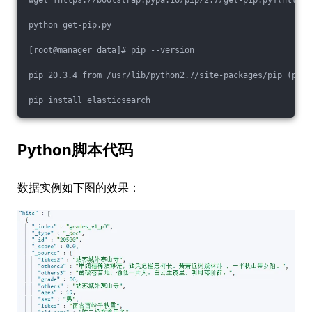
wget [https://bootstrap.pypa.io/pip/2.7/get-pip.py](https:
python get-pip.py
[root@manager data]# pip --version
pip 20.3.4 from /usr/lib/python2.7/site-packages/pip (pyth
pip install elasticsearch
Python脚本代码
数据实例如下图的效果：