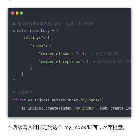
# 定义要创建的索引及其设置，包括主分片数为3  
create_index_body = {  
"settings"
: {  
"index"
: {  
"number_of_shards"
: 
3
,  
# 设置主分片数为3  
"number_of_replicas"
: 
1
# 设置副本数为1，可以根
        }  
    }  
}  
# 创建索引  
if
not
 es.indices.exists(index=
"my_index"
):  
    es.indices.create(index=
"my_index"
, body=create_index_
在后续写入时指定为这个"my_index"即可，名字随意。