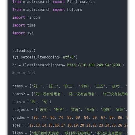
from
 elasticsearch 
import
 Elasticsearch
from
 elasticsearch 
import
 helpers
import
 random
import
 time
import
 sys
reload(sys)
sys.setdefaultencoding(
'utf-8'
)
es = Elasticsearch(hosts=
'http://10.180.249.94:9200'
)
# print(es)
names = [
'刘一'
, 
'陈二'
, 
'张三'
, 
'李四'
, 
'王五'
, 
'赵六'
, 
'孙七
names2 = [
'刘一没有曾用名'
, 
'陈二没有曾用名'
, 
'张三没有曾用名'
, 
sexs = [
'男'
, 
'女'
]
subjects = [
'语文'
, 
'数学'
, 
'英语'
, 
'生物'
, 
'地理'
,
'物理'
,
'化
grades = [
85
, 
77
, 
96
, 
74
, 
85
, 
69
, 
84
, 
59
, 
67
, 
69
, 
86
, 
96
, 
ages = [
12
,
13
,
14
,
15
,
16
,
17
,
18
,
19
,
20
,
21
,
22
,
23
,
24
,
25
,
26
,
27
,
28
likes = [
'接天莲叶无穷碧'
,
'映日荷花别样红'
,
'不识庐山真面目'
,
'只