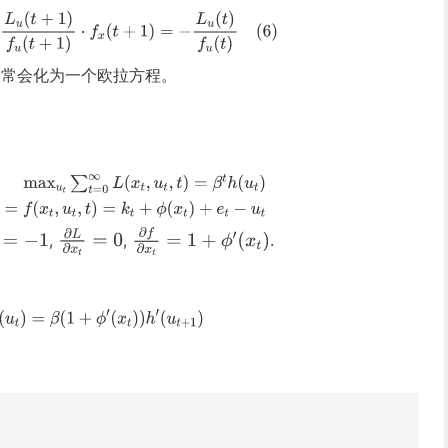
通常会化为一个欧拉方程。
,
,
.