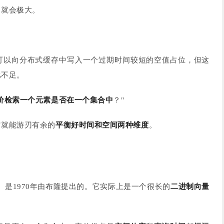
力就会极大。
。
可以向分布式缓存中写入一个过期时间较短的空值占位，但这
比不足。
价检索一个元素是否在一个集合中
？"
它就能游刃有余的
平衡好时间和空间两种维度
。
lter）是1970年由布隆提出的。它实际上是一个很长的
二进制向量