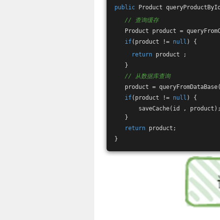
public
 Product 
queryProductByI
// 查询缓存
   Product product = queryFrom
if
(product != 
null
) {
return
 product ;
   }
// 从数据库查询
   product = queryFromDataBase
if
(product != 
null
) {
       saveCache(id , product)
   }
return
 product;
}