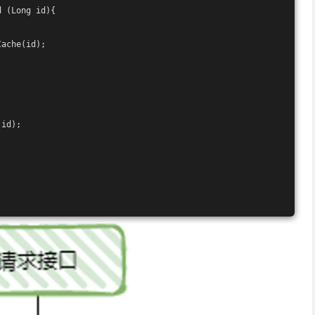
d
(Long id)
{
Cache(id);
(id);
;