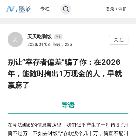
墨滴
专栏
登录 / 注册
天天吃剩饭
1
V
天
关 注
2026/01/08
阅读：225
别让“幸存者偏差”骗了你：在2026
年，能随时掏出1万现金的人，早就
赢麻了
导语
在算法编织的信息茧房里，我们似乎产生了一种错觉:“月
薪不过万，不如去讨饭”,“存款没个几十万，简直不配叫