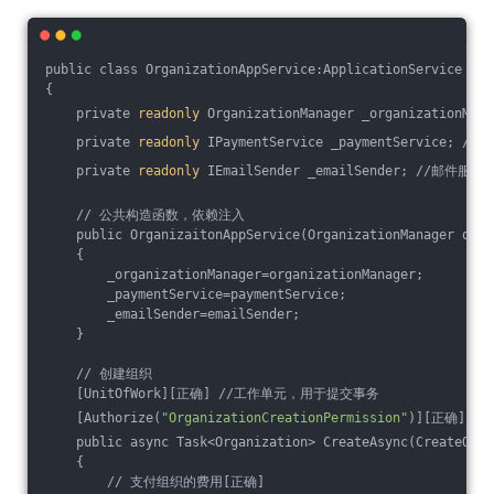
public class OrganizationAppService:ApplicationService
{
    private 
readonly
 OrganizationManager _organization
    private 
readonly
 IPaymentService _paymentService; /
    private 
readonly
 IEmailSender _emailSender; //邮件服务
    // 公共构造函数，依赖注入
    public OrganizaitonAppService(OrganizationManager orga
    {
        _organizationManager=organizationManager;
        _paymentService=paymentService;
        _emailSender=emailSender;
    }
    // 创建组织
    [UnitOfWork][正确] //工作单元，用于提交事务
    [Authorize(
"OrganizationCreationPermission"
)][正确]
    public async Task<Organization> CreateAsync(CreateOrga
    {
        // ⽀付组织的费⽤[正确]