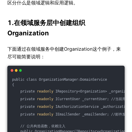
区分什么是领域逻辑和应用逻辑。
1.在领域服务层中创建组织
Organization
下面通过在领域服务中创建Organization这个例子，来
尽可能简要说明：
public class OrganizationManager:DomainService
{
    private 
readonly
 IRepository<Organization> _organiza
    private 
readonly
 ICurrentUser _currentUser; //当前用户
    private 
readonly
 IAuthorizationService _authorizatio
    private 
readonly
 IEmailSender _emailSender; //邮件发送
    // 公共构造函数，依赖注入
    public OrganizationManager(IRepository<Organization> o