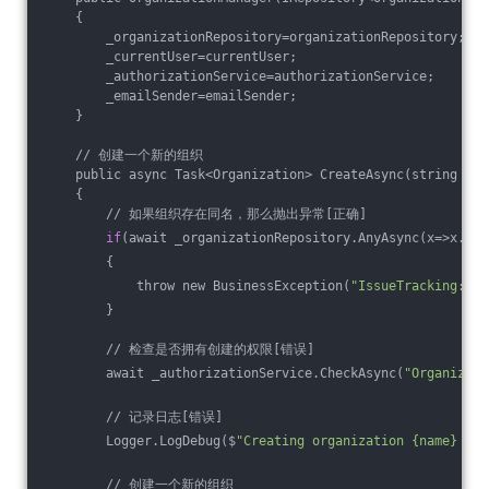
    {
        _organizationRepository=organizationRepository;
        _currentUser=currentUser;
        _authorizationService=authorizationService;
        _emailSender=emailSender;
    }
    // 创建一个新的组织
    public async Task<Organization> CreateAsync(string nam
    {
        // 如果组织存在同名，那么抛出异常[正确]
if
(await _organizationRepository.AnyAsync(x=>x.Nam
        {
            throw new BusinessException(
"IssueTracking:Dup
        }
        // 检查是否拥有创建的权限[错误]
        await _authorizationService.CheckAsync(
"Organizati
        // 记录⽇志[错误]
        Logger.LogDebug($
"Creating organization {name} by 
        // 创建一个新的组织