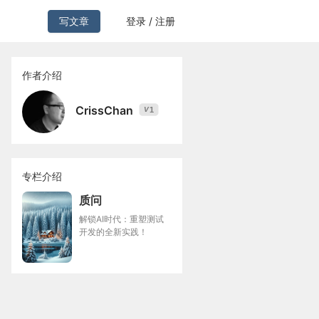
写文章
登录 / 注册
作者介绍
CrissChan
1
V
专栏介绍
质问
解锁AI时代：重塑测试
开发的全新实践！