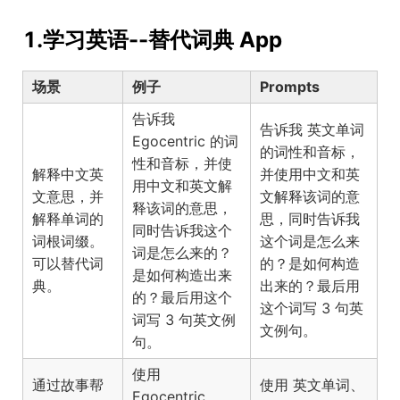
1.学习英语--替代词典 App
场景
例子
Prompts
告诉我
告诉我
英文单词
Egocentric 的词
的词性和音标，
性和音标，并使
解释中文英
并使用中文和英
用中文和英文解
文意思，并
文解释该词的意
释该词的意思，
解释单词的
思，同时告诉我
同时告诉我这个
词根词缀。
这个词是怎么来
词是怎么来的？
可以替代词
的？是如何构造
是如何构造出来
典。
出来的？最后用
的？最后用这个
这个词写 3 句英
词写 3 句英文例
文例句。
句。
使用
通过故事帮
使用
、
英文单词
Egocentric、