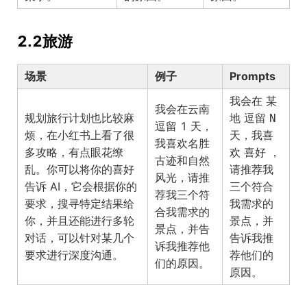
2.2旅游
场景
例子
Prompts
我会在
某
我会在云南
规划旅行计划也比较麻
逗留
地
N
逗留 1 天，
烦，在小红书上看了很
天，我喜
我喜欢名胜
多攻略，有点眼花缭
欢
，
喜好
古迹和自然
乱。你可以将你的喜好
请推荐我
风光，请推
告诉 AI，它会根据你的
三个符合
荐我三个符
要求，搜寻特定结果给
我需求的
合我需求的
你，并且还能进行多轮
景点，并
景点，并告
对话，可以针对某几个
告诉我推
诉我推荐他
要求进行深度沟通。
荐他们的
们的原因。
原因。