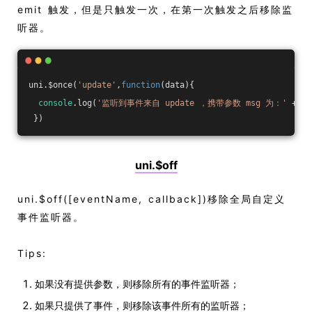
emit 触发，但是只触发一次，在第一次触发之后移除监
听器。
uni.$once(
'update'
,
function
(
data
)
{
console
.log(
'监听到事件来自 update ，携带参数 msg 为：'
 + da
 })
uni.$off
uni.$off([eventName, callback])移除全局自定义
事件监听器。
Tips:
如果没有提供参数，则移除所有的事件监听器；
如果只提供了事件，则移除该事件所有的监听器；