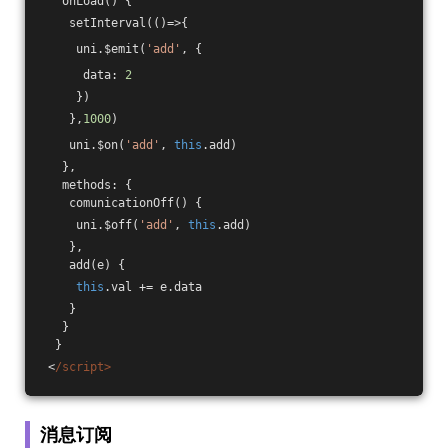
   onLoad() {
    setInterval(
()
=>
{
     uni.$emit(
'add'
, {
      data: 
2
     })
    },
1000
)
    uni.$on(
'add'
, 
this
.add)
   },
   methods: {
    comunicationOff() {
     uni.$off(
'add'
, 
this
.add)
    },
    add(e) {
this
.val += e.data
    }
   }
  }
 <
/script>
消息订阅