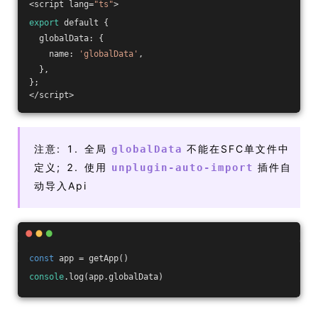
<script lang=
"ts"
>
export
 default {
  globalData: {
    name: 
'globalData'
,
  },
};
</script>
注意: 1. 全局
不能在SFC单文件中
globalData
定义; 2. 使用
插件自
unplugin-auto-import
动导入Api
const
 app = getApp()
console
.log(app.globalData)