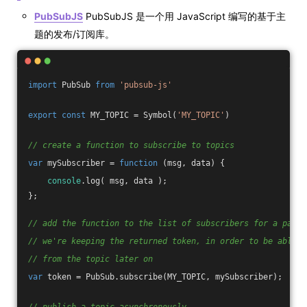
PubSubJS
PubSubJS 是一个用 JavaScript 编写的基于主
题的发布/订阅库。
import
 PubSub 
from
'pubsub-js'
export
const
 MY_TOPIC = Symbol(
'MY_TOPIC'
)
// create a function to subscribe to topics
var
 mySubscriber = 
function
 (
msg, data
) 
{
console
.log( msg, data );
};
// add the function to the list of subscribers for a parti
// we're keeping the returned token, in order to be able t
// from the topic later on
var
 token = PubSub.subscribe(MY_TOPIC, mySubscriber);