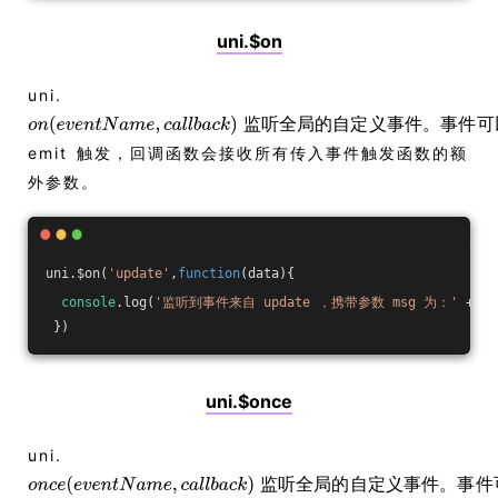
uni.$on
uni.
监
听
全
局
的
自
定
义
事
件
。
事
件
可
emit 触发，回调函数会接收所有传入事件触发函数的额
外参数。
uni.$on(
'update'
,
function
(
data
)
{
console
.log(
'监听到事件来自 update ，携带参数 msg 为：'
 + da
 })
uni.$once
uni.
监
听
全
局
的
自
定
义
事
件
。
事
件