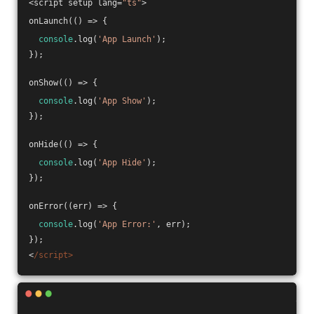
<script setup lang=
"ts"
>
onLaunch(
()
 =>
 {
console
.log(
'App Launch'
);
});
onShow(
()
 =>
 {
console
.log(
'App Show'
);
});
onHide(
()
 =>
 {
console
.log(
'App Hide'
);
});
onError(
(
err
) =>
 {
console
.log(
'App Error:'
, err);
});
<
/script>