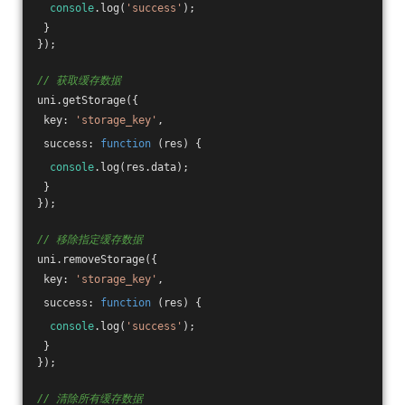
console
.log(
'success'
);
 }
});
// 获取缓存数据
uni.getStorage({
 key: 
'storage_key'
,
 success: 
function
 (
res
) 
{
console
.log(res.data);
 }
});
// 移除指定缓存数据
uni.removeStorage({
 key: 
'storage_key'
,
 success: 
function
 (
res
) 
{
console
.log(
'success'
);
 }
});
// 清除所有缓存数据