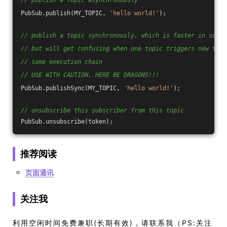
// publish a topic asynchronously
PubSub.publish(MY_TOPIC, 
'hello world!'
);
// publish a topic synchronously, which is faster in some 
// but will get confusing when one topic triggers new topi
// same execution chain
// USE WITH CAUTION, HERE BE DRAGONS!!!
PubSub.publishSync(MY_TOPIC, 
'hello world!'
);
// unsubscribe this subscriber from this topic
PubSub.unsubscribe(token);
推荐阅读
页面通讯
关注我
利用空闲时间免费兼职(长期有效)，请联系我（PS:关注