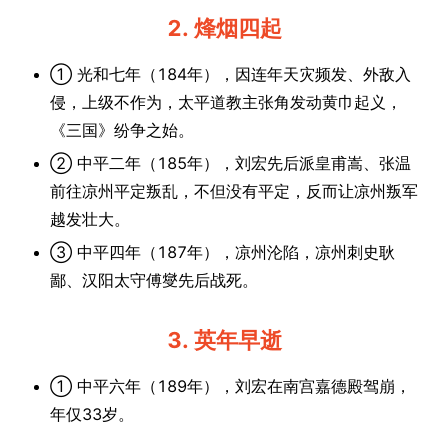
2. 烽烟四起
① 光和七年（184年），因连年天灾频发、外敌入
侵，上级不作为，太平道教主张角发动黄巾起义，
《三国》纷争之始。
② 中平二年（185年），刘宏先后派皇甫嵩、张温
前往凉州平定叛乱，不但没有平定，反而让凉州叛军
越发壮大。
③ 中平四年（187年），凉州沦陷，凉州刺史耿
鄙、汉阳太守傅燮先后战死。
3. 英年早逝
① 中平六年（189年），刘宏在南宫嘉德殿驾崩，
年仅33岁。