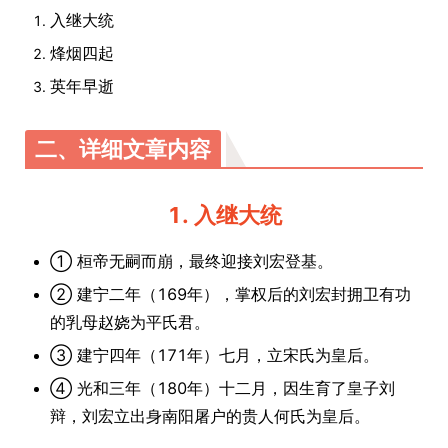
入继大统
烽烟四起
英年早逝
二、详细文章内容
1. 入继大统
① 桓帝无嗣而崩，最终迎接刘宏登基。
② 建宁二年（169年），掌权后的刘宏封拥卫有功
的乳母赵娆为平氏君。
③ 建宁四年（171年）七月，立宋氏为皇后。
④ 光和三年（180年）十二月，因生育了皇子刘
辩，刘宏立出身南阳屠户的贵人何氏为皇后。