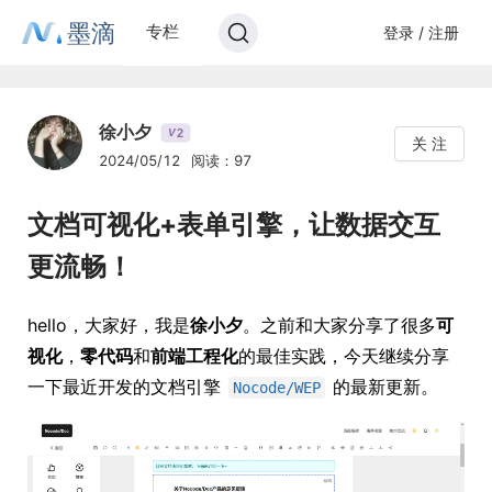
墨滴
专栏
登录 / 注册
徐小夕
2
V
关 注
2024/05/12
阅读：97
文档可视化+表单引擎，让数据交互
更流畅！
hello，大家好，我是
徐小夕
。之前和大家分享了很多
可
视化
，
零代码
和
前端工程化
的最佳实践，今天继续分享
一下最近开发的文档引擎
的最新更新。
Nocode/WEP